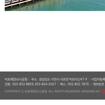
비토해양낚시공원
주소 : 경상남도 사천시 서포면 비토리산47-9
사업자등록번호
전화 : 055-853-8859, 055-854-5507
팩스 : 055-852-7870
계좌번호 :
COPYRIGHT Ⓒ 비토해양낚시공원. ALL RIGHTS RESERVED. DESIGNED BY
피