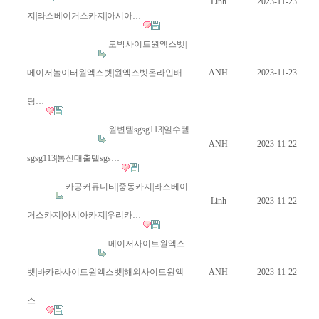
Linh
2023-11-23
지|라스베이거스카지|아시아…
도박사이트원엑스벳|
메이저놀이터원엑스벳|원엑스벳온라인배
ANH
2023-11-23
팅…
원변텔sgsg113|일수텔
ANH
2023-11-22
sgsg113|통신대출텔sgs…
카공커뮤니티|중동카지|라스베이
Linh
2023-11-22
거스카지|아시아카지|우리카…
메이저사이트원엑스
벳|바카라사이트원엑스벳|해외사이트원엑
ANH
2023-11-22
스…