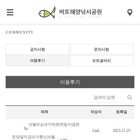
COMMUNITY
공지사항
문의사항
여행후기
포토갤러리
이용후기
제목
작성자
등록일
선불유심내구제|원변|일수|급한
Linh
2023-11-25
돈|당일지급|슈가통신|선불…