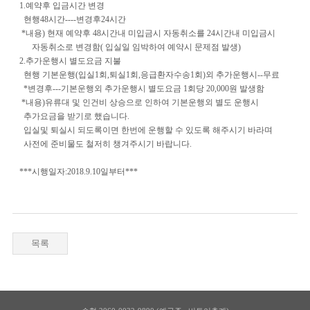
1.예약후 입금시간 변경
현행48시간----변경후24시간
*내용) 현재 예약후 48시간내 미입금시 자동취소를 24시간내 미입금시
자동취소로 변경함( 입실일 임박하여 예약시 문제점 발생)
2.추가운행시 별도요금 지불
현행 기본운행(입실1회,퇴실1회,응급환자수송1회)외 추가운행시--무료
*변경후---기본운행외 추가운행시 별도요금 1회당 20,000원 발생함
*내용)유류대 및 인건비 상승으로 인하여 기본운행외 별도 운행시
추가요금을 받기로 했습니다.
입실및 퇴실시 되도록이면 한번에 운행할 수 있도록 해주시기 바라며
사전에 준비물도 철저히 챙겨주시기 바랍니다.
***시행일자:2018.9.10일부터***
목록