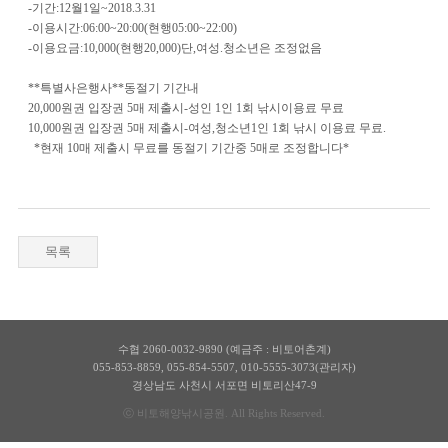
-기간:12월1일~2018.3.31
-이용시간:06:00~20:00(현행05:00~22:00)
-이용요금:10,000(현행20,000)단,여성.청소년은 조정없음
**특별사은행사**동절기 기간내
20,000원권 입장권 5매 제출시-성인 1인 1회 낚시이용료 무료
10,000원권 입장권 5매 제출시-여성,청소년1인 1회 낚시 이용료 무료.
*현재 10매 제출시 무료를 동절기 기간중 5매로 조정합니다*
목록
수협 2060-0032-9890 (예금주 : 비토어촌계)
055-853-8859
,
055-854-5507
,
010-5555-3073(관리자)
경상남도 사천시 서포면 비토리산47-9
ⓒ 비토해양낚시공원. All Rights Reserved.