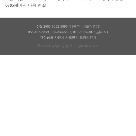
6785
페이지
다음
맨끝
수협 2060-0032-9890 (예금주 : 비토어촌계)
055-853-8859
,
055-854-5507
,
010-5555-3073(관리자)
경상남도 사천시 서포면 비토리산47-9
ⓒ 비토해양낚시공원. All Rights Reserved.