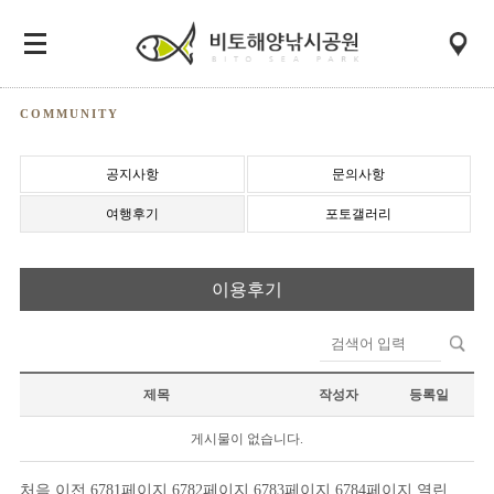
COMMUNITY
공지사항
문의사항
여행후기
포토갤러리
이용후기
제목
작성자
등록일
게시물이 없습니다.
처음
이전
6781
페이지
6782
페이지
6783
페이지
6784
페이지
열린