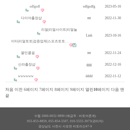
sdfgsdf
sdfgsdfg
2023-05-16
다이야출장샵
tttt
2022-11-30
리얼|리얼사이트|리얼놀
Linh
2023-10-16
이터|리얼토토|검증업체|스포츠토토…
꿀민콜걸
tttt
2022-11-24
신라출장샵
ggg
2022-12-16
wwwwww
dddd
2022-11-12
처음
이전
6
페이지
7
페이지
8
페이지
9
페이지
열린
10
페이지
다음
맨
끝
수협 2060-0032-9890 (예금주 : 비토어촌계)
055-853-8859
,
055-854-5507
,
010-5555-3073(관리자)
경상남도 사천시 서포면 비토리산47-9