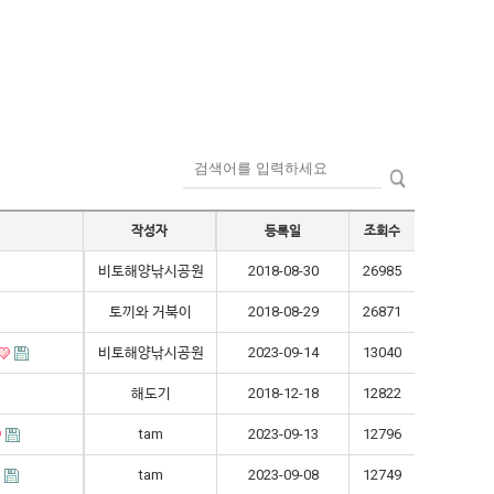
작성자
등록일
조회수
비토해양낚시공원
2018-08-30
26985
토끼와 거북이
2018-08-29
26871
비토해양낚시공원
2023-09-14
13040
해도기
2018-12-18
12822
tam
2023-09-13
12796
tam
2023-09-08
12749