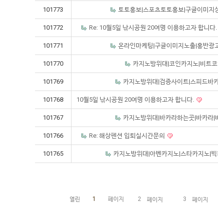
101773
토토홍보|스포츠토토홍보|구글이미지
101772
Re: 10월5일 낚시공원 20여명 이용하고자 합니다
101771
온라인마케팅|구글이미지노출|홍반광
101770
카지노방위대|코인카지노|비트코
101769
카지노방위대|검증사이트|스피드바카
101768
10월5일 낚시공원 20여명 이용하고자 합니다.
101767
카지노방위대|바카라하는곳|바카라|
101766
Re: 해상펜션 입퇴실시간문의
101765
카지노방위대|아벤카지노|스타카지노|빅
열린
1
페이지
2
3
페이지
페이지