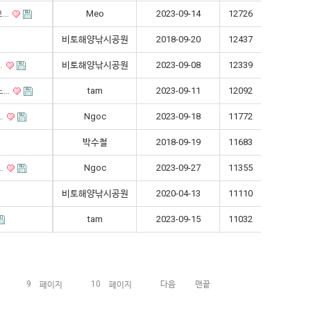
보…
Meo
2023-09-14
12726
비토해양낚시공원
2018-09-20
12437
…
비토해양낚시공원
2023-09-08
12339
노…
tam
2023-09-11
12092
…
Ngoc
2023-09-18
11772
박수철
2018-09-19
11683
…
Ngoc
2023-09-27
11355
비토해양낚시공원
2020-04-13
11110
tam
2023-09-15
11032
9
10
다음
맨끝
페이지
페이지