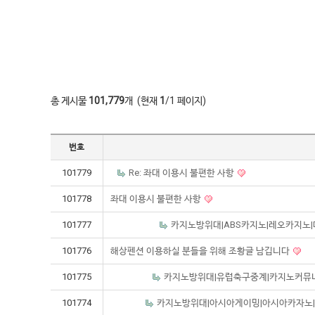
총 게시물
101,779
개
(현재
1
/1 페이지)
번호
101779
Re: 좌대 이용시 불편한 사항
101778
좌대 이용시 불편한 사항
101777
카지노방위대|ABS카지노|레오카지노
101776
해상펜션 이용하실 분들을 위해 조황글 남깁니다
101775
카지노방위대|유럽축구중계|카지노커뮤니
101774
카지노방위대|아시아게이밍|아시아카자노