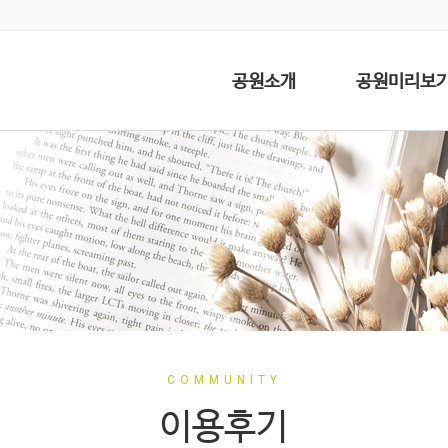
공원소개
공원미리보
COMMUNITY
이용후기