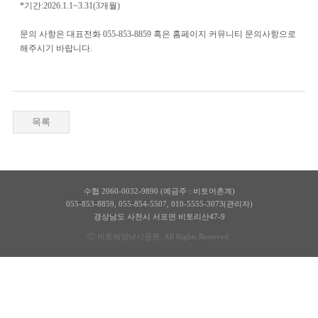
*기간:2026.1.1~3.31(3개월)
문의 사항은 대표전화 055-853-8859 혹은 홈페이지 커뮤니티 문의사항으로
해주시기 바랍니다.
목록
수협 2060-0032-9890 (예금주 : 비토어촌계)
055-853-8859
,
055-854-5507
,
010-5555-3073(관리자)
경상남도 사천시 서포면 비토리산47-9
ⓒ 비토해양낚시공원. All Rights Reserved.