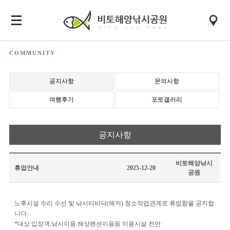
COMMUNITY
공지사항
문의사항
여행후기
포토갤러리
공지사항
비토해양낚시
휴업안내
2025-12-20
공원
노후시설 수리 수선 및 낚시터바닥(해저) 청소작업관계로 휴업함을 공지합
니다.
*대상:입장객,낚시이용,해상펜션이용등 이용시설 전반