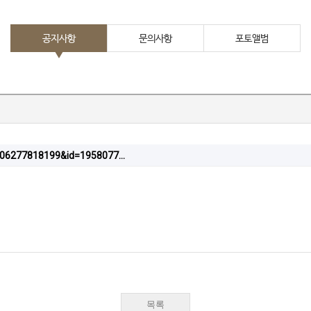
공지사항
문의사항
포토앨범
92706277818199&id=1958077…
목록